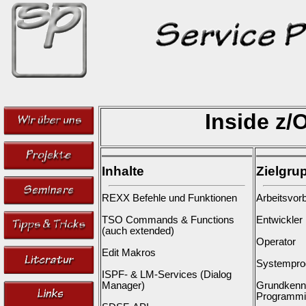
Inside z
Inhalte
Zielgru
REXX Befehle und Funktionen
Arbeitsvorb
TSO Commands & Functions
Entwickler
(auch extended)
Operator
Edit Makros
Systempro
ISPF- & LM-Services (Dialog
Manager)
Grundkennt
Programmi